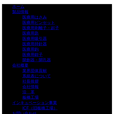
ホーム
製品情報
医療用はさみ
医療用ピンセット
医療用剥離子・起子
医療用匙
医療用吸引器
医療用持針器
医療用鈎
医療用鉗子
開創器・開孔器
会社概要
業界団体貢献
系統表について
社長挨拶
会社情報
沿 革
板橋工場
インキュベーション事業
ICF（旧板橋工場）
お問い合わせ