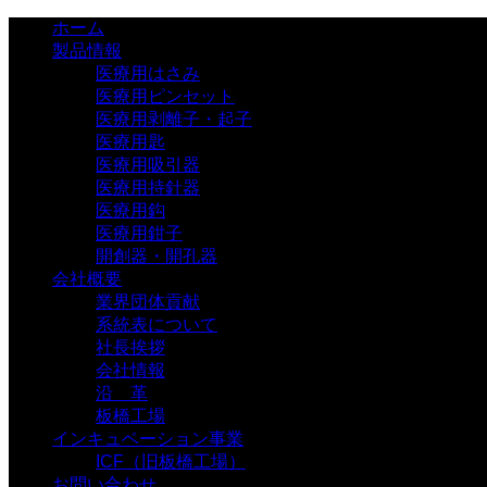
ホーム
製品情報
医療用はさみ
医療用ピンセット
医療用剥離子・起子
医療用匙
医療用吸引器
医療用持針器
医療用鈎
医療用鉗子
開創器・開孔器
会社概要
業界団体貢献
系統表について
社長挨拶
会社情報
沿 革
板橋工場
インキュベーション事業
ICF（旧板橋工場）
お問い合わせ