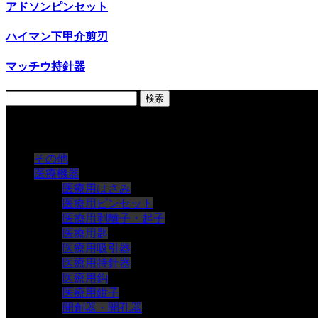
アドソンピンセット
ハイマン下甲介剪刃
マッチウ持針器
検
索:
製品をみる
その他
医療機器
医療用はさみ
医療用ピンセット
医療用剥離子・起子
医療用匙
医療用吸引器
医療用持針器
医療用鈎
医療用鉗子
開創器・開孔器