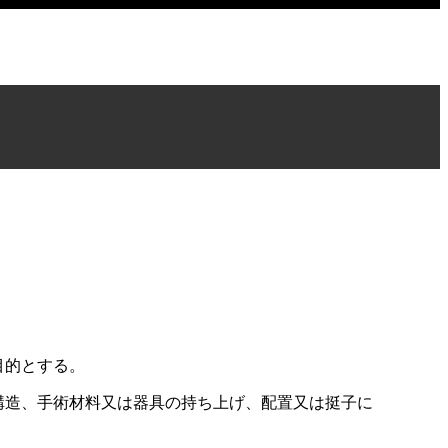
目的とする。
構造、手術材料又は器具の持ち上げ、配置又は挺子に
。